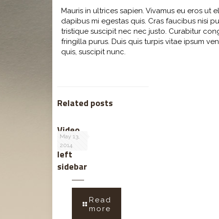
Mauris in ultrices sapien. Vivamus eu eros ut
dapibus mi egestas quis. Cras faucibus nisi pu
tristique suscipit nec nec justo. Curabitur co
fringilla purus. Duis quis turpis vitae ipsum ve
quis, suscipit nunc.
Related posts
Video
May 13,
with
2014
left
sidebar
Read
more