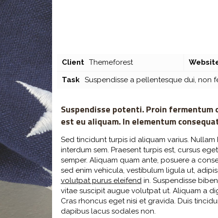
[rev_slider item-portfolio]
Client
Themeforest
Websit
Task
Suspendisse a pellentesque dui, non fel
Suspendisse potenti. Proin fermentum od
est eu aliquam. In elementum consequat
Sed tincidunt turpis id aliquam varius. Nullam 
interdum sem. Praesent turpis est, cursus eget 
semper. Aliquam quam ante, posuere a consect
sed enim vehicula, vestibulum ligula ut, adipi
volutpat purus eleifend
in. Suspendisse bibendu
vitae suscipit augue volutpat ut. Aliquam a dig
Cras rhoncus eget nisi et gravida. Duis tincid
dapibus lacus sodales non.