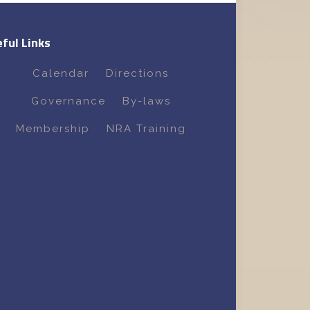
ful Links
Calendar
Directions
Governance
By-laws
Membership
NRA Training