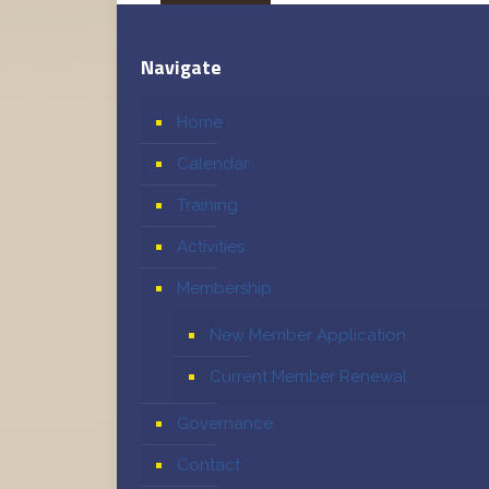
Navigate
Home
Calendar
Training
Activities
Membership
New Member Application
Current Member Renewal
Governance
Contact