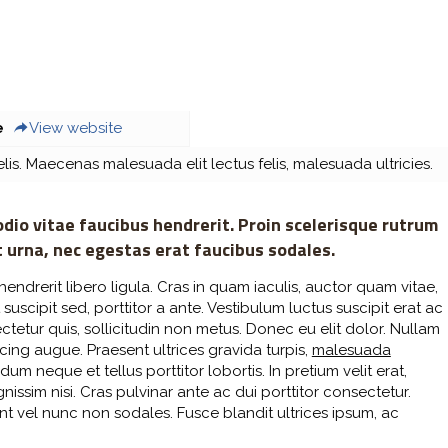
e
View website
is. Maecenas malesuada elit lectus felis, malesuada ultricies.
io vitae faucibus hendrerit. Proin scelerisque rutrum
 urna, nec egestas erat faucibus sodales.
hendrerit libero ligula. Cras in quam iaculis, auctor quam vitae,
suscipit sed, porttitor a ante. Vestibulum luctus suscipit erat ac
etur quis, sollicitudin non metus. Donec eu elit dolor. Nullam
scing augue. Praesent ultrices gravida turpis,
malesuada
m neque et tellus porttitor lobortis. In pretium velit erat,
nissim nisi. Cras pulvinar ante ac dui porttitor consectetur.
unt vel nunc non sodales. Fusce blandit ultrices ipsum, ac