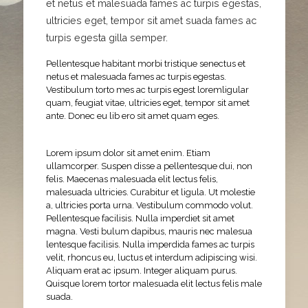
et netus et malesuada fames ac turpis egestas,
ultricies eget, tempor sit amet suada fames ac
turpis egesta gilla semper.
Pellentesque habitant morbi tristique senectus et
netus et malesuada fames ac turpis egestas.
Vestibulum torto mes ac turpis egest loremligular
quam, feugiat vitae, ultricies eget, tempor sit amet
ante. Donec eu lib ero sit amet quam eges.
Lorem ipsum dolor sit amet enim. Etiam
ullamcorper. Suspen disse a pellentesque dui, non
felis. Maecenas malesuada elit lectus felis,
malesuada ultricies. Curabitur et ligula. Ut molestie
a, ultricies porta urna. Vestibulum commodo volut.
Pellentesque facilisis. Nulla imperdiet sit amet
magna. Vesti bulum dapibus, mauris nec malesua
lentesque facilisis. Nulla imperdida fames ac turpis
velit, rhoncus eu, luctus et interdum adipiscing wisi.
Aliquam erat ac ipsum. Integer aliquam purus.
Quisque lorem tortor malesuada elit lectus felis male
suada.